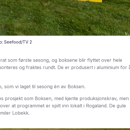
o: Seefood/TV 2
rat som første sesong, og boksene blir flyttet over hele
emonteres og fraktes rundt. De er produsert i aluminium for 
 som vi laget til sesong én av Boksen.
des prosjekt som Boksen, med kjente produksjonskrav, men t
 over at programmet er spilt inn lokalt i Rogaland. De gule
smiler Lobekk.