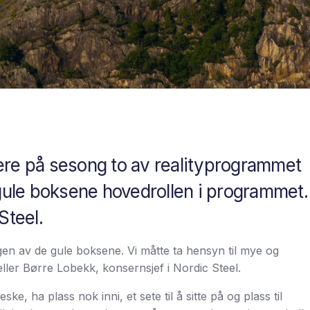
ere på sesong to av realityprogrammet
 gule boksene hovedrollen i programmet.
Steel.
gen av de gule boksene. Vi måtte ta hensyn til mye og
ller Børre Lobekk, konsernsjef i Nordic Steel.
 ha plass nok inni, et sete til å sitte på og plass til