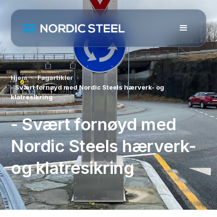
Hjem
Fagartikler
- Svært fornøyd med Nordic Steels hærverk- og
klatresikring
- Svært fornøyd med
Nordic Steels hærverk-
og klatresikring