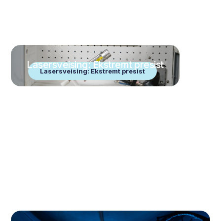
Lasersveising: Ekstremt presist
Lasersveising: Ekstremt presist