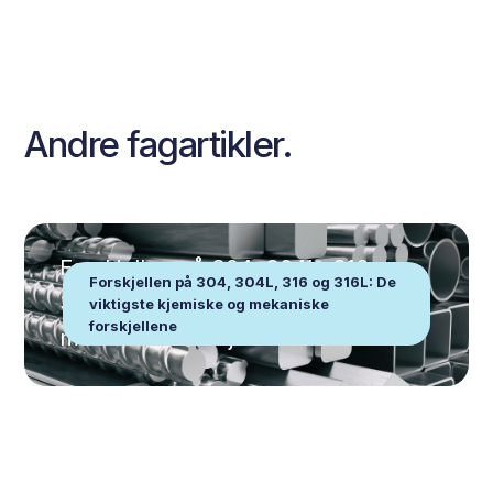
Andre fagartikler.
Forskjellen på 304, 304L, 316 og
Forskjellen på 304, 304L, 316 og 316L: De
316L: De viktigste kjemiske og
viktigste kjemiske og mekaniske
forskjellene
mekaniske forskjellene