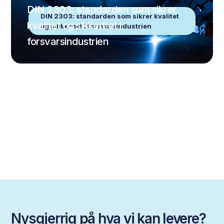
DIN 2303: standarden som sikrer
DIN 2303: standarden som sikrer kvalitet
kvalitet og sikkerhet i
og sikkerhet i forsvarsindustrien
forsvarsindustrien
Nysgjerrig på hva vi kan levere?