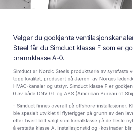
Velger du godkjente ventilasjonskanale
Steel får du Simduct klasse F som er go
brannklasse A-0.
Simduct er Nordic Steels produktserie av syrefaste ve
topp kvalitet, produsert på Jæren, av Norges leden
HVAC-kanaler og utstyr. Simduct klasse F er godkjen
0 av både DNV GL og ABS (American Bureau of Ship
- Simduct finnes overalt på offshore-installasjoner. 
ble spesielt utviklet til flyterigger på grunn av den l
etter hvert blitt valgt som kanalklasse på de fleste n
å erstatte klasse A. Installasjonstid og -kostnader bli