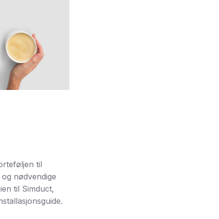
teføljen til
er og nødvendige
ien til Simduct,
nstallasjonsguide.