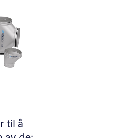
til å
n av de: