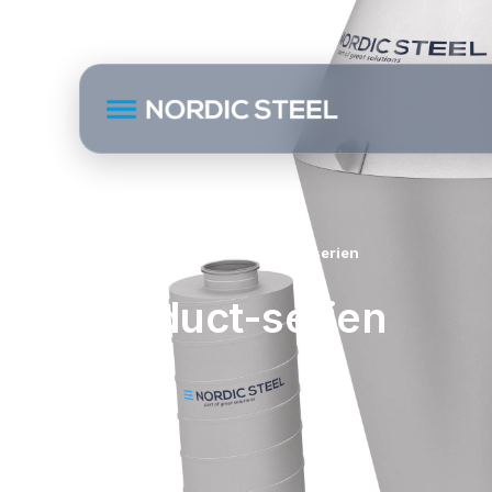
Hjem
Fagartikler
Simduct-serien
Simduct-serien