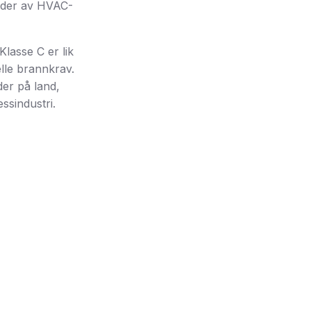
leder av HVAC-
Klasse C er lik
elle brannkrav.
der på land,
ssindustri.