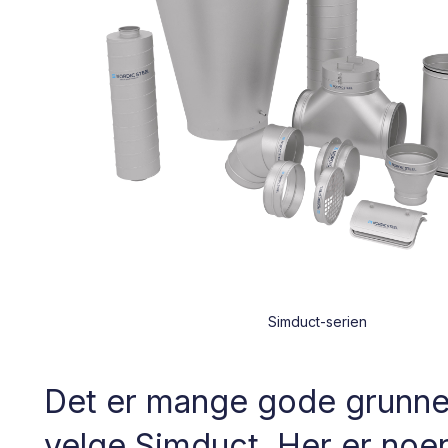
Simduct-serien
Det er mange gode grunner 
velge Simduct. Her er noe