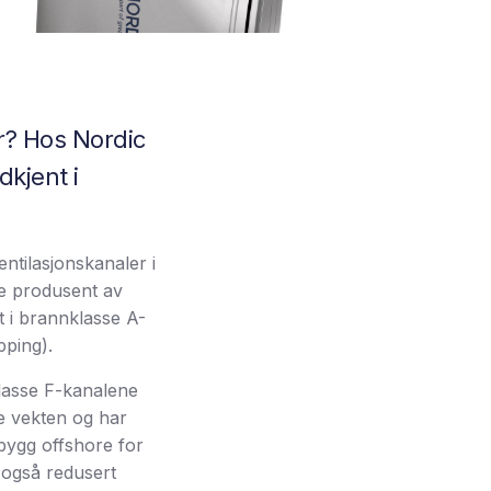
r? Hos Nordic
dkjent i
ntilasjonskanaler i
de produsent av
t i brannklasse A-
ping).
Klasse F-kanalene
ave vekten og har
ybygg offshore for
r også redusert