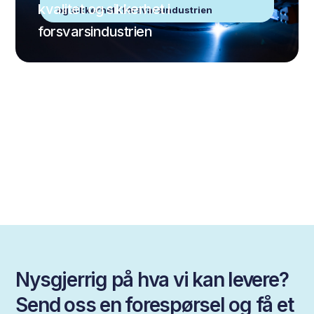
kvalitet og sikkerhet i
og sikkerhet i forsvarsindustrien
forsvarsindustrien
Nysgjerrig på hva vi kan levere?
Send oss en forespørsel og få et