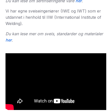
Du kan lese om sertifiseringene våre
her
.
Vi har egne sveiseingeniører (IWE og IWT) som er
utdannet i henhold til IIW (International Institute of
Welding).
Du kan lese mer om sveis, standarder og materialer
her
.