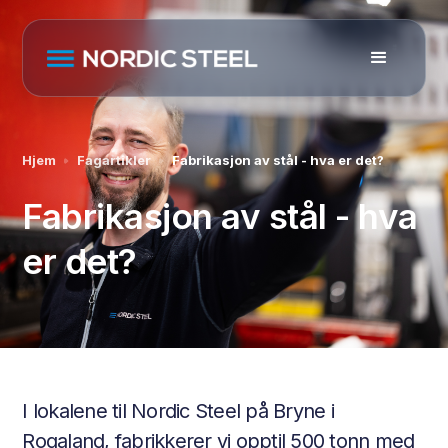
Hjem
Fagartikler
Fabrikasjon av stål - hva er det?
Fabrikasjon av stål - hva
er det?
I lokalene til Nordic Steel på Bryne i
Rogaland, fabrikkerer vi opptil 500 tonn med